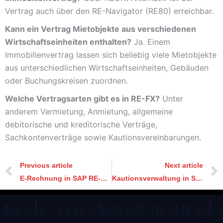
Vertrag auch über den RE-Navigator (RE80) erreichbar.
Kann ein Vertrag Mietobjekte aus verschiedenen
Wirtschaftseinheiten enthalten?
Ja. Einem
Immobilienvertrag lassen sich beliebig viele Mietobjekte
aus unterschiedlichen Wirtschaftseinheiten, Gebäuden
oder Buchungskreisen zuordnen.
Welche Vertragsarten gibt es in RE-FX?
Unter
anderem Vermietung, Anmietung, allgemeine
debitorische und kreditorische Verträge,
Sachkontenverträge sowie Kautionsvereinbarungen.
Previous article
Next article
E-Rechnung in SAP RE-FX: Was auf B2B-Vermieter zukommt
Kautionsverwaltung in SAP RE-FX: Mietsicherheiten korrekt abbilden